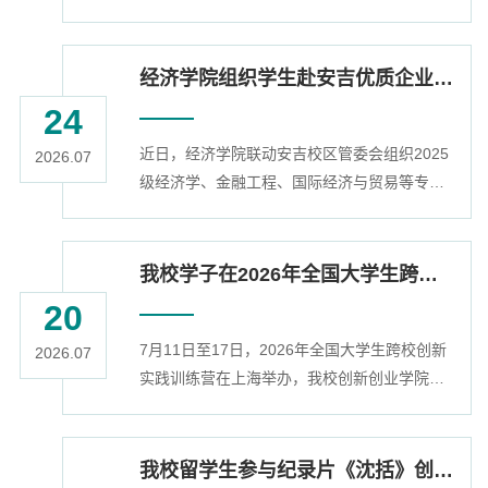
约仪式举行。活动现场，双方党支部书记签署
语中心主任朗苏瑞・辛拉奇，北榄府教...
党建共建协议，确定后续常态化共建合作内
容，村口古桥正式命名为“共富桥”。签约仪式
经济学院组织学生赴安吉优质企业等开展沉浸式认知实习
后，双方人员走访慰问了村内困难党员和高龄
24
党员，实地参观古村落保护、共富产业基地及
近日，经济学院联动安吉校区管委会组织2025
人居环境示范点等处，感受乡村振兴发展。据
2026.07
级经济学、金融工程、国际经济与贸易等专业
悉，浙江科技大学自2008年起，已连续选派九
270余名本科生，赴安吉多家重点企业与基层
批骨干人员驻村担任农村工作指导员。历经...
阵地开展沉浸式认知实习，将课堂延伸至县域
产业一线，以实景研学感悟地方绿色高质量发
我校学子在2026年全国大学生跨校创新实践训练营中取得佳绩
展成果。立足安吉本地产业办学特色，本次实
20
习摒弃传统课堂授课模式，以县域经济发展实
7月11日至17日，2026年全国大学生跨校创新
景为教学载体，组织学生走进企业生产、金融
2026.07
实践训练营在上海举办，我校创新创业学院创
服务、社区治理一线，全方位、多角度了解地
新特训营戎嘉业、周佳宇、郭雨菡三名学生在
方产业发展、企业转型、民生服务与人才建...
王坤老师指导下，经过层层选拔，成功入围现
场决赛，并获得二等奖。本届训练营由创客教
我校留学生参与纪录片《沈括》创作 参演配套文旅宣传片多平台播出