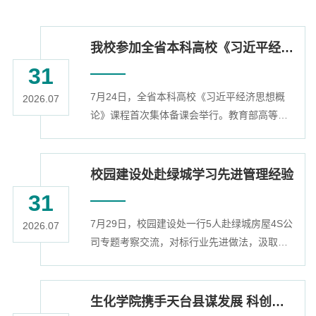
我校参加全省本科高校《习近平经济思想概论》课程集体备课会
31
7月24日，全省本科高校《习近平经济思想概
2026.07
论》课程首次集体备课会举行。教育部高等教
育司副司长武世兴、浙江省教育厅高等教育处
处长蓝邓骏等出席，全省本科高校教学管理负
责人、课程骨干教师参会研讨。我校教务处、
校园建设处赴绿城学习先进管理经验
经济学院负责人、课程主讲教师代表学校参会
31
学习交流。武世兴在讲话中指出，《习近平经
7月29日，校园建设处一行5人赴绿城房屋4S公
济思想概论》课程建设是推动党的创新理论 “三
2026.07
司专题考察交流，对标行业先进做法，汲取优
进” 的重要途径，高校要提高政治站位，总结教
质建筑全生命周期运维管理经验。交流会上，
学经验，强化协同保障，推动课程高...
绿城房屋4S公司相关负责人详细介绍公司创新
性引入汽车4S店全流程追溯管理机制，搭建一
生化学院携手天台县谋发展 科创赋能兴乡村
体化建筑服务体系的做法，重点分享了通过智