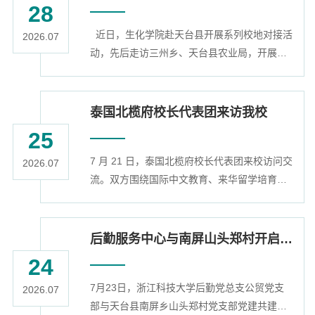
28
慧工地系统实时监控进度与安全的探索。同
近日，生化学院赴天台县开展系列校地对接活
时，公司针对民用住宅、公共建筑及老旧社
2026.07
动，先后走访三州乡、天台县农业局，开展党
区，提供维修、焕新、适老化改造、城市微更
建联建与农业科创专项交流，学院党委负责
新等全系列服务，尤其注重存量建筑的日常
人、骨干教师、学工办老师、校友代表等参加
保...
活动。 7月24日，学院党委与三州乡党委举行
泰国北榄府校长代表团来访我校
党建联建座谈交流。三州乡党委书记详细介绍
25
了当地产业资源、空间禀赋与乡村发展核心诉
7 月 21 日，泰国北榄府校长代表团来校访问交
求。学院党委书记立足前期支部结对工作基
2026.07
流。双方围绕国际中文教育、来华留学培育等
础，提出以沙岭村帮扶项目为支点，以点带面
事宜进行深度洽谈。人文与外国语学院、国际
推进校地全域深度合作。双方围绕党建共建...
交流处相关负责人参加交流座谈。人文与外国
语学院负责人代表学校对代表团一行表示热烈
后勤服务中心与南屏山头郑村开启党建共富新合作
欢迎，全面介绍学校国际化办学布局、学院国
24
际中文教育专业建设进展情况，重点介绍了我
7月23日，浙江科技大学后勤党总支公贸党支
校在国际中文教育领域对外交流合作的实践举
2026.07
部与天台县南屏乡山头郑村党支部党建共建签
措与建设成效。泰方代表团由北榄府教育局汉