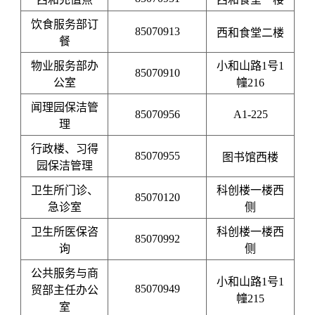
饮食服务部订
85070913
西和食堂二楼
餐
物业服务部办
小和山路1号1
85070910
公室
幢216
闻理园保洁管
85070956
A1-225
理
行政楼、习得
85070955
图书馆西楼
园保洁管理
卫生所门诊、
科创楼一楼西
85070120
急诊室
侧
卫生所医保咨
科创楼一楼西
85070992
询
侧
公共服务与商
小和山路1号1
85070949
贸部主任办公
幢215
室