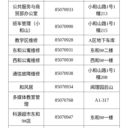
公共服务与商
小和山路1号1
85070933
贸部办公室
幢213
班车管理（小
小和山路1号1
85070990
和山）
幢215
85070928
教学区维修
A区地下车库
85070931
东和公寓维修
东和9#二楼
85070930
西和公寓维修
西和9#一楼
小和山路1号1
85070938
通信故障维修
幢208
85070934
和风居
闻理园后山
多媒体教室管
85070768
A1-317
理
科源
超市东和
85070947
东和9#一楼
9#店