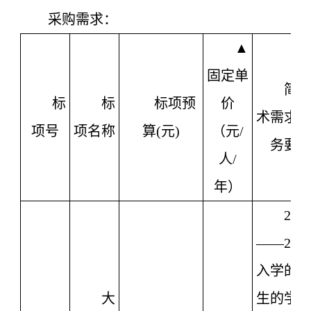
采购需求：
▲
固定
单
简
标
标
标项预
价
术需求
项号
项名称
算(元)
（元/
务要
人/
年）
202
——202
入学的
大
生的学