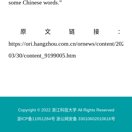
some Chinese words.”
原文链接：
https://ori.hangzhou.com.cn/ornews/content/2026-
03/30/content_9199005.htm
Copyright © 2022 浙江科技大学 All Rights Reserved
浙ICP备11051284号 浙公网安备 33010602010616号